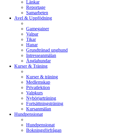
Länkar
Reportage
Samarbeten
Avel & Uppfödning
Gamegainer
Valpar
Tikar
Hanar
Grundtränad unghund
Intresseanmälan
Änglahundar
Kurser & Träning
Kurser & träning
Medlemskap
Privatlektion
Valpkurs
Nybörjarträning
Fortsättningsträning
Kursanmälan
Hundpensionat
Hundpensionat
Bokningsförfrågan