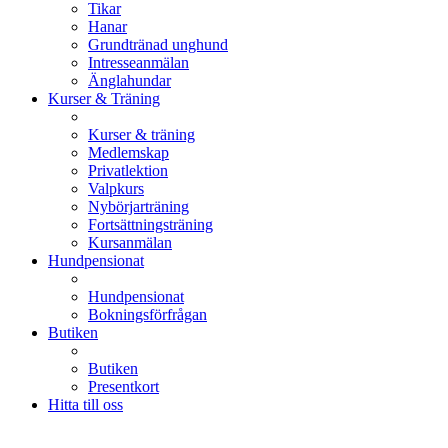
Tikar
Hanar
Grundtränad unghund
Intresseanmälan
Änglahundar
Kurser & Träning
Kurser & träning
Medlemskap
Privatlektion
Valpkurs
Nybörjarträning
Fortsättningsträning
Kursanmälan
Hundpensionat
Hundpensionat
Bokningsförfrågan
Butiken
Butiken
Presentkort
Hitta till oss