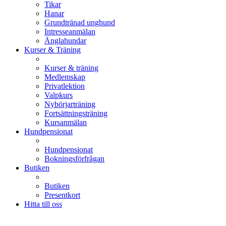
Tikar
Hanar
Grundtränad unghund
Intresseanmälan
Änglahundar
Kurser & Träning
Kurser & träning
Medlemskap
Privatlektion
Valpkurs
Nybörjarträning
Fortsättningsträning
Kursanmälan
Hundpensionat
Hundpensionat
Bokningsförfrågan
Butiken
Butiken
Presentkort
Hitta till oss