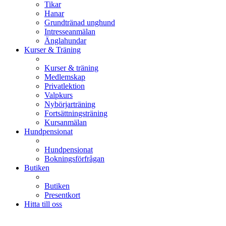
Tikar
Hanar
Grundtränad unghund
Intresseanmälan
Änglahundar
Kurser & Träning
Kurser & träning
Medlemskap
Privatlektion
Valpkurs
Nybörjarträning
Fortsättningsträning
Kursanmälan
Hundpensionat
Hundpensionat
Bokningsförfrågan
Butiken
Butiken
Presentkort
Hitta till oss