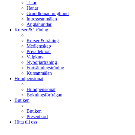
Tikar
Hanar
Grundtränad unghund
Intresseanmälan
Änglahundar
Kurser & Träning
Kurser & träning
Medlemskap
Privatlektion
Valpkurs
Nybörjarträning
Fortsättningsträning
Kursanmälan
Hundpensionat
Hundpensionat
Bokningsförfrågan
Butiken
Butiken
Presentkort
Hitta till oss