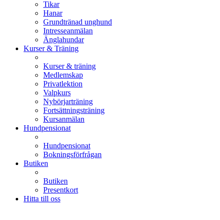
Tikar
Hanar
Grundtränad unghund
Intresseanmälan
Änglahundar
Kurser & Träning
Kurser & träning
Medlemskap
Privatlektion
Valpkurs
Nybörjarträning
Fortsättningsträning
Kursanmälan
Hundpensionat
Hundpensionat
Bokningsförfrågan
Butiken
Butiken
Presentkort
Hitta till oss