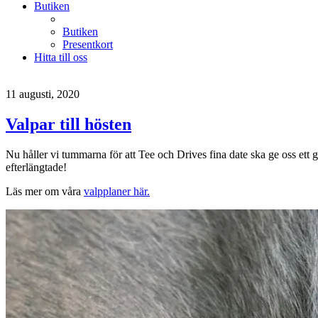
Butiken
Butiken
Presentkort
Hitta till oss
11 augusti, 2020
Valpar till hösten
Nu håller vi tummarna för att Tee och Drives fina date ska ge oss ett g
efterlängtade!
Läs mer om våra
valpplaner här.