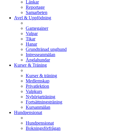
Länkar
Reportage
Samarbeten
Avel & Uppfödning
Gamegainer
Valpar
Tikar
Hanar
Grundtränad unghund
Intresseanmälan
Änglahundar
Kurser & Träning
Kurser & träning
Medlemskap
Privatlektion
Valpkurs
Nybörjarträning
Fortsättningsträning
Kursanmälan
Hundpensionat
Hundpensionat
Bokningsförfrågan