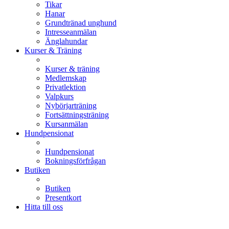
Tikar
Hanar
Grundtränad unghund
Intresseanmälan
Änglahundar
Kurser & Träning
Kurser & träning
Medlemskap
Privatlektion
Valpkurs
Nybörjarträning
Fortsättningsträning
Kursanmälan
Hundpensionat
Hundpensionat
Bokningsförfrågan
Butiken
Butiken
Presentkort
Hitta till oss