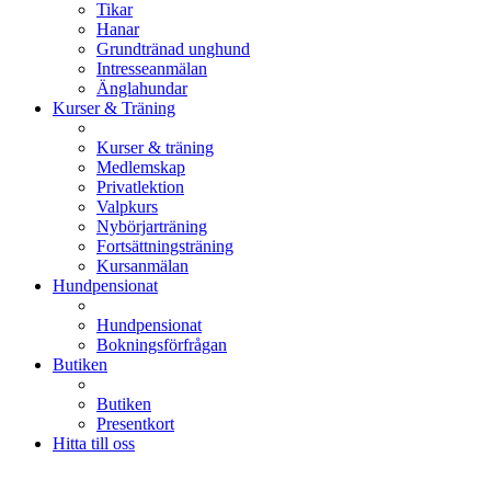
Tikar
Hanar
Grundtränad unghund
Intresseanmälan
Änglahundar
Kurser & Träning
Kurser & träning
Medlemskap
Privatlektion
Valpkurs
Nybörjarträning
Fortsättningsträning
Kursanmälan
Hundpensionat
Hundpensionat
Bokningsförfrågan
Butiken
Butiken
Presentkort
Hitta till oss