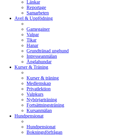
Länkar
Reportage
Samarbeten
Avel & Uppfödning
Gamegainer
Valpar
Tikar
Hanar
Grundtränad unghund
Intresseanmälan
Änglahundar
Kurser & Träning
Kurser & träning
Medlemskap
Privatlektion
Valpkurs
Nybörjarträning
Fortsättningsträning
Kursanmälan
Hundpensionat
Hundpensionat
Bokningsförfrågan