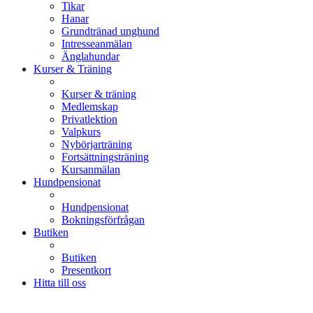
Tikar
Hanar
Grundtränad unghund
Intresseanmälan
Änglahundar
Kurser & Träning
Kurser & träning
Medlemskap
Privatlektion
Valpkurs
Nybörjarträning
Fortsättningsträning
Kursanmälan
Hundpensionat
Hundpensionat
Bokningsförfrågan
Butiken
Butiken
Presentkort
Hitta till oss