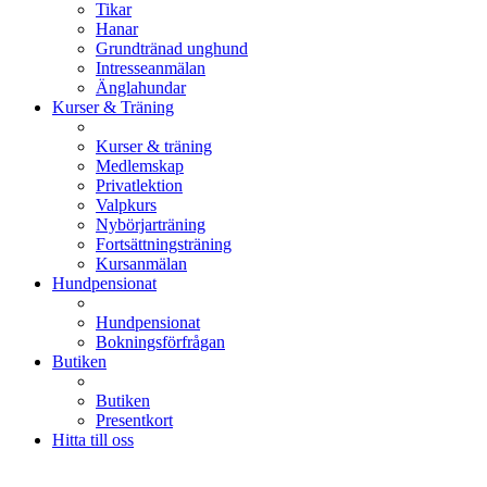
Tikar
Hanar
Grundtränad unghund
Intresseanmälan
Änglahundar
Kurser & Träning
Kurser & träning
Medlemskap
Privatlektion
Valpkurs
Nybörjarträning
Fortsättningsträning
Kursanmälan
Hundpensionat
Hundpensionat
Bokningsförfrågan
Butiken
Butiken
Presentkort
Hitta till oss