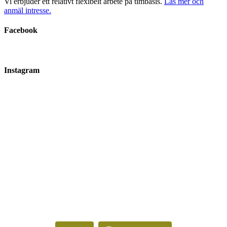
Vi erbjuder ett relativt flexibelt arbete på timbasis.
Läs mer och
anmäl intresse.
Facebook
Instagram