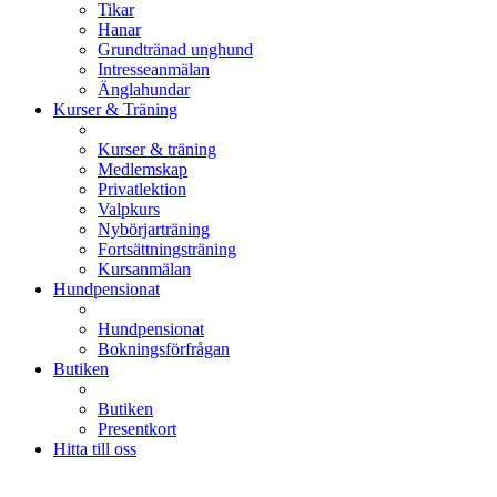
Tikar
Hanar
Grundtränad unghund
Intresseanmälan
Änglahundar
Kurser & Träning
Kurser & träning
Medlemskap
Privatlektion
Valpkurs
Nybörjarträning
Fortsättningsträning
Kursanmälan
Hundpensionat
Hundpensionat
Bokningsförfrågan
Butiken
Butiken
Presentkort
Hitta till oss