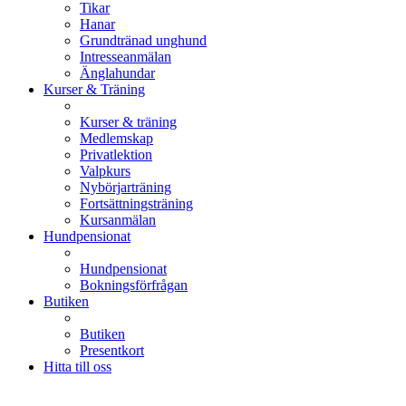
Tikar
Hanar
Grundtränad unghund
Intresseanmälan
Änglahundar
Kurser & Träning
Kurser & träning
Medlemskap
Privatlektion
Valpkurs
Nybörjarträning
Fortsättningsträning
Kursanmälan
Hundpensionat
Hundpensionat
Bokningsförfrågan
Butiken
Butiken
Presentkort
Hitta till oss