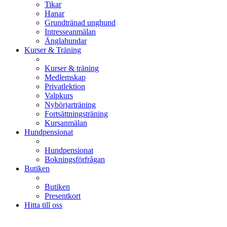
Tikar
Hanar
Grundtränad unghund
Intresseanmälan
Änglahundar
Kurser & Träning
Kurser & träning
Medlemskap
Privatlektion
Valpkurs
Nybörjarträning
Fortsättningsträning
Kursanmälan
Hundpensionat
Hundpensionat
Bokningsförfrågan
Butiken
Butiken
Presentkort
Hitta till oss