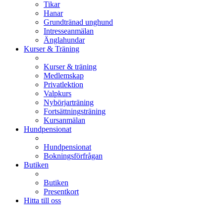
Tikar
Hanar
Grundtränad unghund
Intresseanmälan
Änglahundar
Kurser & Träning
Kurser & träning
Medlemskap
Privatlektion
Valpkurs
Nybörjarträning
Fortsättningsträning
Kursanmälan
Hundpensionat
Hundpensionat
Bokningsförfrågan
Butiken
Butiken
Presentkort
Hitta till oss