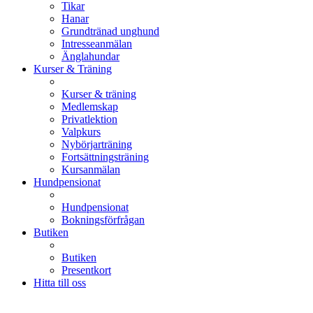
Tikar
Hanar
Grundtränad unghund
Intresseanmälan
Änglahundar
Kurser & Träning
Kurser & träning
Medlemskap
Privatlektion
Valpkurs
Nybörjarträning
Fortsättningsträning
Kursanmälan
Hundpensionat
Hundpensionat
Bokningsförfrågan
Butiken
Butiken
Presentkort
Hitta till oss