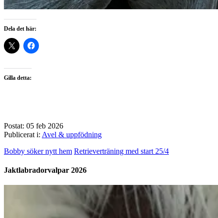
Dela det här:
Gilla detta:
Postat: 05 feb 2026
Publicerat i:
Avel & uppfödning
Bobby söker nytt hem
Retrieverträning med start 25/4
Jaktlabradorvalpar 2026