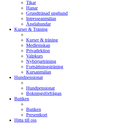
Tikar
Hanar
Grundtränad unghund
Intresseanmälan
Änglahundar
Kurser & Träning
Kurser & träning
Medlemskap
Privatlektion
Valpkurs
Nybörjarträning
Fortsättningsträning
Kursanmälan
Hundpensionat
Hundpensionat
Bokningsförfrågan
Butiken
Butiken
Presentkort
Hitta till oss