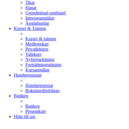
Tikar
Hanar
Grundtränad unghund
Intresseanmälan
Änglahundar
Kurser & Träning
Kurser & träning
Medlemskap
Privatlektion
Valpkurs
Nybörjarträning
Fortsättningsträning
Kursanmälan
Hundpensionat
Hundpensionat
Bokningsförfrågan
Butiken
Butiken
Presentkort
Hitta till oss