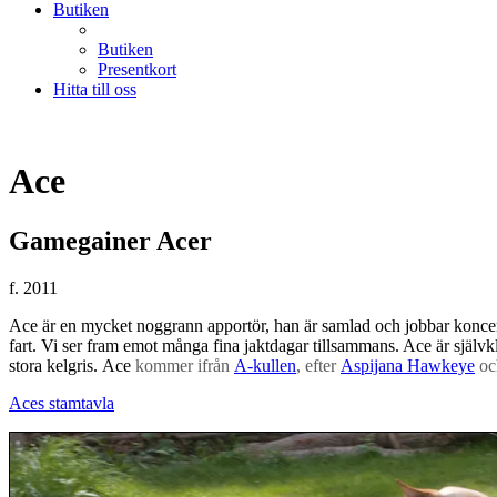
Butiken
Butiken
Presentkort
Hitta till oss
Ace
Gamegainer Acer
f. 2011
Ace är en mycket noggrann apportör, han är samlad och jobbar konce
fart. Vi ser fram emot många fina jaktdagar tillsammans. Ace är självkl
stora kelgris. Ace
kommer ifrån
A-kullen
, efter
Aspijana Hawkeye
o
Aces stamtavla