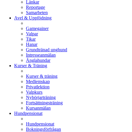
Länkar
Reportage
Samarbeten
Avel & Uppfödning
Gamegainer
Valpar
Tikar
Hanar
Grundtränad unghund
Intresseanmälan
Änglahundar
Kurser & Träning
Kurser & träning
Medlemskap
Privatlektion
Valpkurs
Nybörjarträning
Fortsättningsträning
Kursanmälan
Hundpensionat
Hundpensionat
Bokningsförfrågan