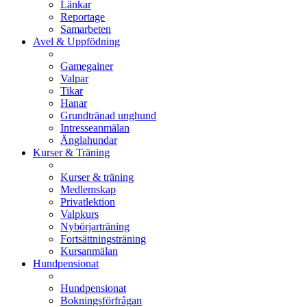
Länkar
Reportage
Samarbeten
Avel & Uppfödning
Gamegainer
Valpar
Tikar
Hanar
Grundtränad unghund
Intresseanmälan
Änglahundar
Kurser & Träning
Kurser & träning
Medlemskap
Privatlektion
Valpkurs
Nybörjarträning
Fortsättningsträning
Kursanmälan
Hundpensionat
Hundpensionat
Bokningsförfrågan