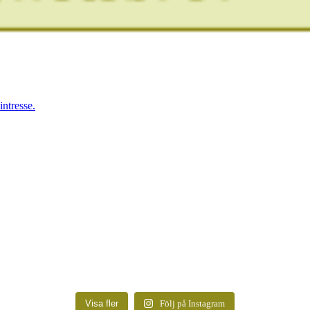
ntresse.
Visa fler
Följ på Instagram